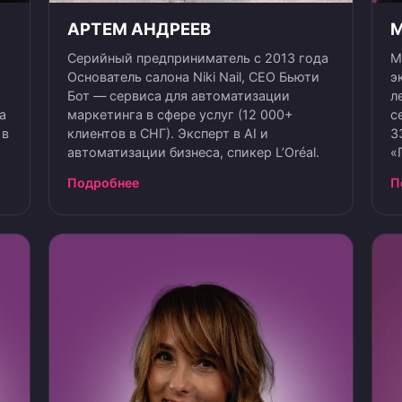
АРТЕМ АНДРЕЕВ
М
Серийный предприниматель с 2013 года
М
Основатель салона Niki Nail, CEO Бьюти
э
Бот — сервиса для автоматизации
л
а
маркетинга в сфере услуг (12 000+
с
 в
клиентов в СНГ). Эксперт в AI и
3
автоматизации бизнеса, спикер L’Oréal.
«
С
Подробнее
П
Y
т
с
е
у
к
а
м