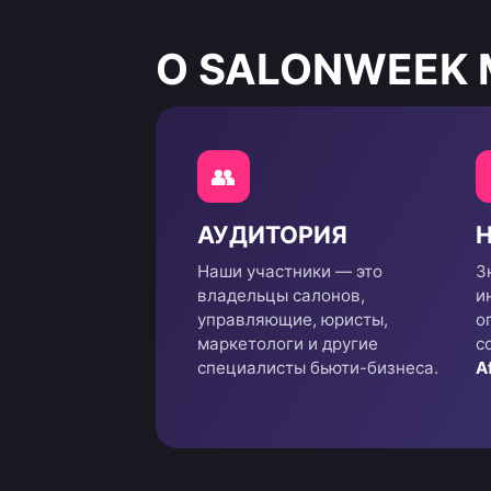
О SALONWEEK
👥
АУДИТОРИЯ
Наши участники — это
З
владельцы салонов,
и
управляющие, юристы,
о
маркетологи и другие
с
специалисты бьюти-бизнеса.
A