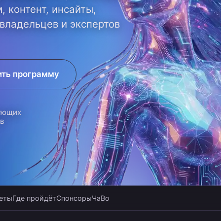
, контент, инсайты,
 владельцев и экспертов
ить программу
ующих
ов
еты
Где пройдёт
Спонсоры
ЧаВо