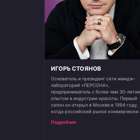
ИГОРЬ СТОЯНОВ
Основатель и президент сети имидж-
лабораторий «ПЕРСОНА»,
предприниматель с более чем 30-летн
опытом в индустрии красоты. Первый
салон он открыл в Москве в 1994 году,
когда российский рынок коммерчески
салонов только формировался. За три
Подробнее
десятилетия «ПЕРСОНА» выросла в од
из самых узнаваемых сетей
премиального сегмента — сегодня бре