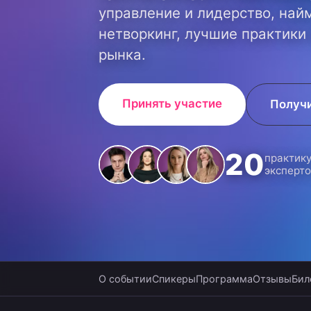
управление и лидерство, найм
нетворкинг, лучшие практики
рынка.
Принять участие
Получ
20
практик
эксперт
О событии
Спикеры
Программа
Отзывы
Бил