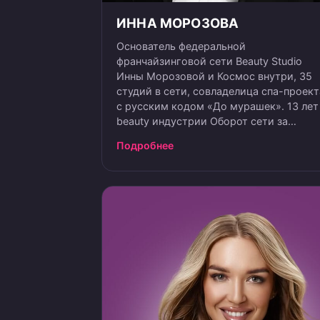
ИННА МОРОЗОВА
Основатель федеральной
франчайзинговой сети Beauty Studio
Инны Морозовой и Космос внутри, 35
студий в сети, совладелица спа-проект
с русским кодом «До мурашек». 13 лет
beauty индустрии Оборот сети за
прошлый год — 900 000 млн руб. Более
Подробнее
350 мастеров работающих в сети Свой
обучающий центр для мастеров сети
Владелица студии которая на рынке 13
лет со Среднемесячной выручкой боле
3,5 млн руб. Средняя чистая прибыль
салона сети — 5 млн руб. в год Выход н
окупаемость нового салона через 3
месяца с момента открытия Открытие
студии под ключ за 2 месяца