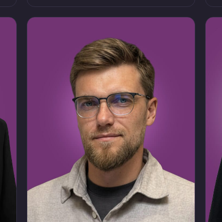
с
т
на прокачку силы слов и позитивного
у
мышления для женщин
п
и
п
с
ти
а,
ля