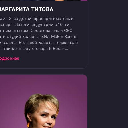
АРГАРИТА ТИТОВА
ама 2-их детей, предприниматель и
ксперт в бьюти-индустрии с 10-ти
етним опытом. Сооснователь и СЕО
ети студий красоты. «NailMaker Bar» в
3 салона. Большой Босс на телеканале
Пятница» в шоу «Теперь Я Босс».
пикер Сколково, SalonWeek, InterSharm,
одробнее
clients, Avito Ментор в Сбере. Автор
ренингов и обуч. программ по
озданию системы мышления и
правления. Обучила более 400 женщин,
то благодаря этому открыл и
асштабировал свой бизнес.