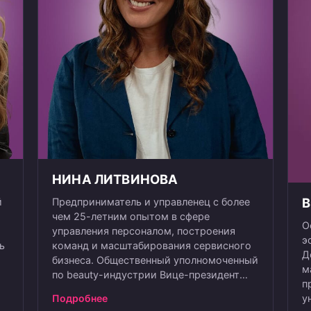
НИНА ЛИТВИНОВА
В
й
Предприниматель и управленец с более
чем 25-летним опытом в сфере
О
управления персоналом, построения
э
ь
команд и масштабирования сервисного
Д
бизнеса. Общественный уполномоченный
м
по beauty-индустрии Вице-президент
п
Ассоциации предпринимателей
Подробнее
у
индустрии красоты Сооснователь