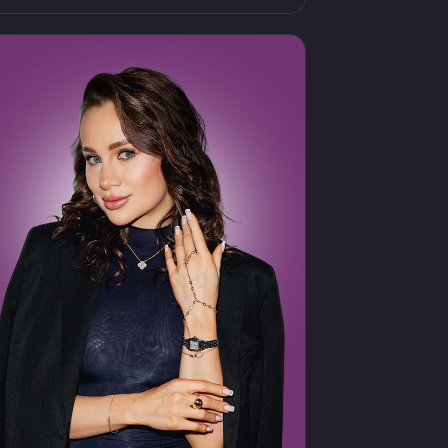
алоны и клиники. Более 20 лет
правленческого опыта. Сегодня Ирина
оделится системой, которая позволила
ревратить салон из рабочего места
обственника в масштабируемый бизнес.