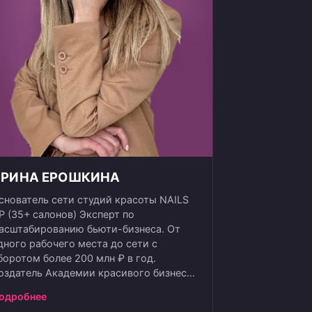
ИРИНА ЕРОШКИНА
снователь сети студий красоты NAILS
P (35+ салонов) Эксперт по
асштабированию бьюти-бизнеса. От
дного рабочего места до сети с
боротом более 200 млн ₽ в год.
оздатель Академии красивого бизнеса,
де предприниматели из 11 стран
одробнее
апускают и развивают прибыльные