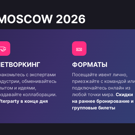
 MOSCOW 2026
🤝
🎫
НЕТВОРКИНГ
ФОРМАТЫ
накомьтесь с экспертами
Посещайте ивент лично,
ндустрии, обменивайтесь
приезжайте с командой ил
пытом и идеями,
подключайтесь онлайн из
оздавайте коллаборации.
любой точки мира.
Скидки
fterparty в конце дня
на раннее бронирование и
групповые билеты