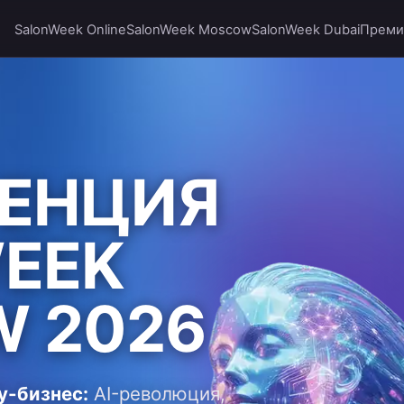
SalonWeek Online
SalonWeek Moscow
SalonWeek Dubai
Преми
ЕНЦИЯ
EEK
 2026
y-бизнес:
AI-революция,