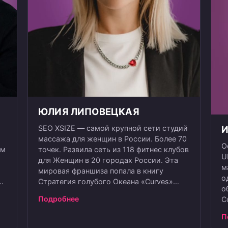
ЮЛИЯ ЛИПОВЕЦКАЯ
SEO XSIZE — самой крупной сети студий
массажа для женщин в России. Более 70
О
им
точек. Развила сеть из 118 фитнес клубов
U
для Женщин в 20 городах России. Эта
м
мировая франшиза попала в книгу
о
х
Стратегия голубого Океана «Curves»
о
Более 15 лет строит франчайзинговые
Подробнее
С
ну
сети. Умеет совмещать семью и бизнес:
г
в браке 17 лет, трое детей Выпустила
П
з
нд
альбом Аффирмаций «те самые 8 минут»