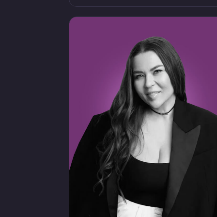
насчитывает 130+ салонов и объединяе
тысячи специалистов. Стоянов — один
из заметных экспертов по построению 
масштабированию сервисного бизнеса.
Его фокус — франчайзинг, управление
качеством, развитие мастеров и
собственников, сервисная культура и
роль лидера в устойчивом росте
компании. Ключевые факты: —
основатель и президент сети имидж-
лабораторий «ПЕРСОНА»; — более 30
лет в бьюти-индустрии; — масштаб се
— 130+ салонов; — президент
Ассоциации предпринимателей
индустрии красоты АПИК; — бизнес-
ментор и спикер по темам франчайзинг
сервиса, лидерства и управления
салонным бизнесом; — автор книги
«Бизнес от сердца. Принципы основате
имидж-лабораторий „Персона“».