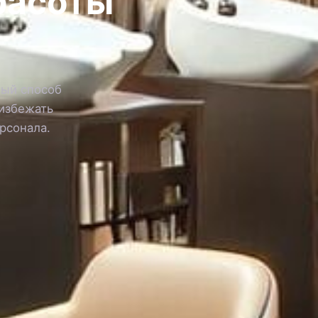
красоты
ный способ
 избежать
рсонала.