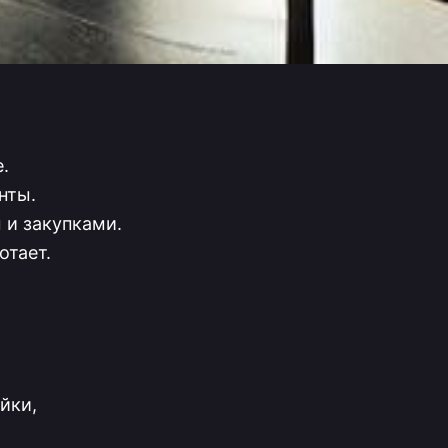
.
нты.
 и закупками.
отает.
йки,