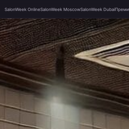
SalonWeek Online
SalonWeek Moscow
SalonWeek Dubai
Преми