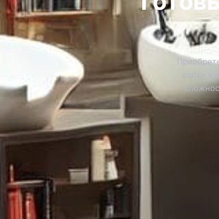
Готовы
Приобрете
войти в 
сложнос