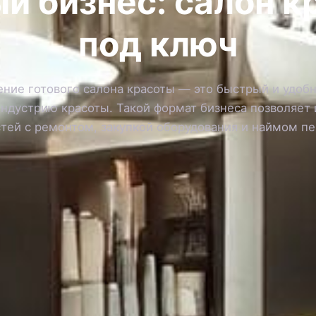
й бизнес: салон 
под ключ
ние готового салона красоты — это быстрый и удоб
индустрию красоты. Такой формат бизнеса позволяет
тей с ремонтом, закупкой оборудования и наймом пе