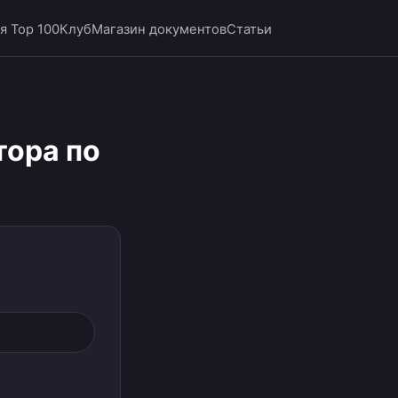
я Top 100
Клуб
Магазин документов
Статьи
тора по