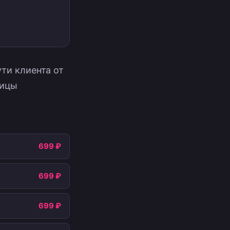
ти клиента от
ницы
699 ₽
699 ₽
699 ₽