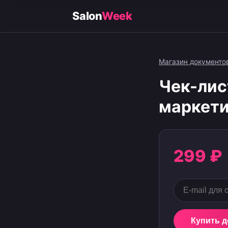
Salon
Week
Магазин документо
Чек-лис
маркети
299 ₽
Купить 