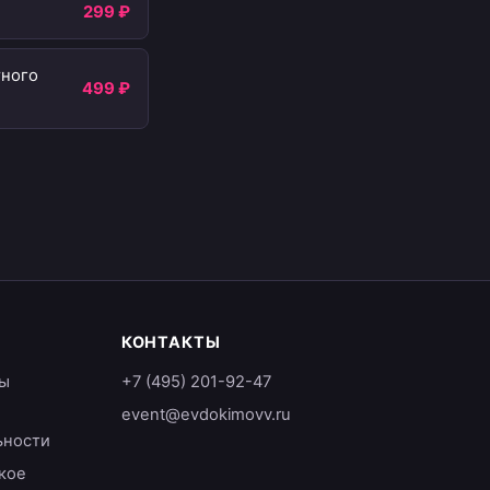
299 ₽
тного
499 ₽
КОНТАКТЫ
ы
+7 (495) 201-92-47
event@evdokimovv.ru
ьности
кое