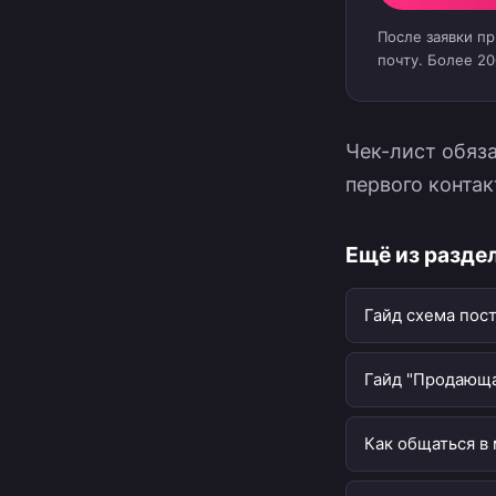
После заявки п
почту. Более 2
Чек-лист обяза
первого контак
Ещё из разде
Гайд схема пос
Гайд "Продающа
Как общаться в