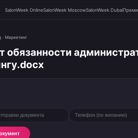
SalonWeek Online
SalonWeek Moscow
SalonWeek Dubai
Преми
в
·
Маркетинг
т обязанности администра
нгу.docx
документ