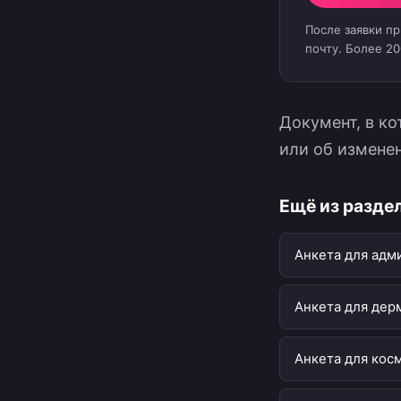
После заявки п
почту. Более 2
Документ, в к
или об измене
Ещё из разде
Анкета для адм
Анкета для дер
Анкета для кос