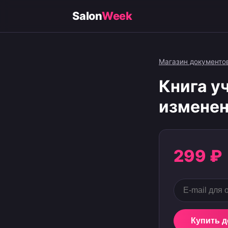
Salon
Week
Магазин документо
Книга у
изменен
299 ₽
Купить 