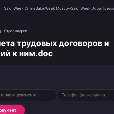
SalonWeek Online
SalonWeek Moscow
SalonWeek Dubai
Преми
в
·
Отдел кадров
чета трудовых договоров и
ий к ним.doc
документ