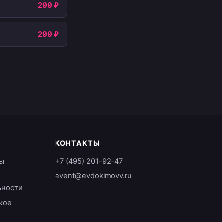
299 ₽
299 ₽
КОНТАКТЫ
ы
+7 (495) 201-92-47
event@evdokimovv.ru
ьности
кое