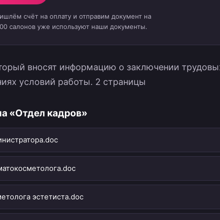
ришлём счёт на оплату и отправим документ на
000 салонов уже используют наши документы.
оторый вносят информацию о заключении трудов
ниях условий работы. 2 страницы
ла «Отдел кадров»
инистратора.doc
матокосметолога.doc
метолога эстетиста.doc