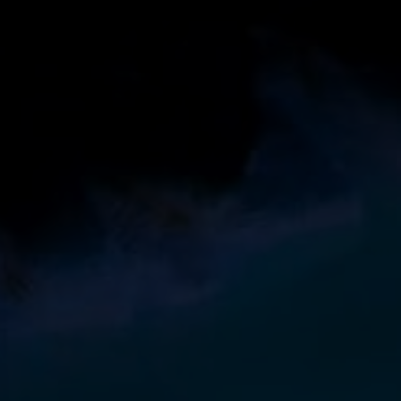
Трансформация рынка красоты в 2026
году:
Участвовать бесплатно