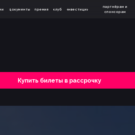
партнёрам и
ументы
премия
клуб
инвестиции
спикерам
б
спонсорам
Купить билеты в рассрочку