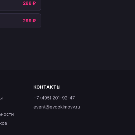
299 ₽
299 ₽
КОНТАКТЫ
ы
+7 (495) 201-92-47
event@evdokimovv.ru
ьности
кое