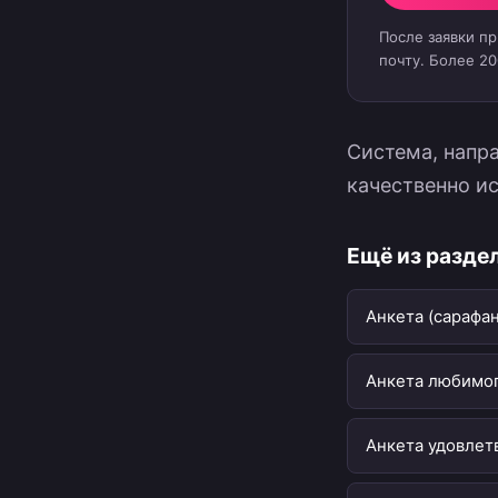
После заявки п
почту. Более 2
Система, напр
качественно ис
Ещё из разде
Анкета (сарафа
Анкета любимог
Анкета удовлет