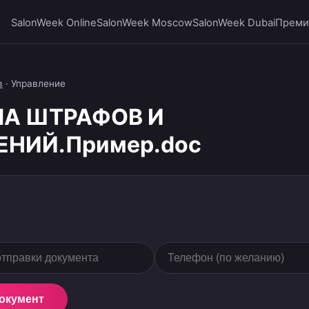
SalonWeek Online
SalonWeek Moscow
SalonWeek Dubai
Преми
в
·
Управление
А ШТРАФОВ И
НИЙ.Пример.doc
документ