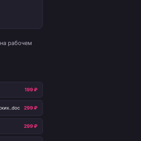
 на рабочем
199 ₽
ких..doc
299 ₽
299 ₽