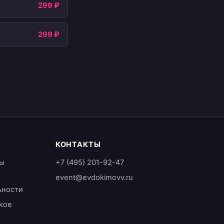
299 ₽
299 ₽
КОНТАКТЫ
ы
+7 (495) 201-92-47
event@evdokimovv.ru
ьности
кое