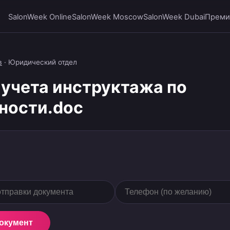
SalonWeek Online
SalonWeek Moscow
SalonWeek Dubai
Преми
в
·
Юридический отдел
учета инструктажа по
ности.doc
документ